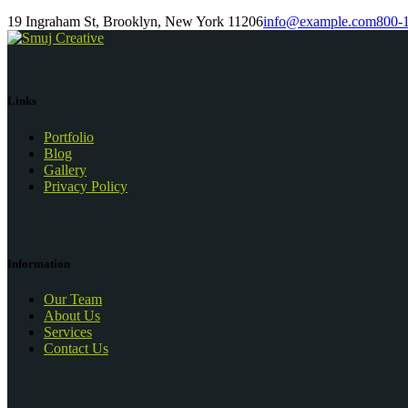
19 Ingraham St, Brooklyn, New York 11206
info@example.com
800-
Links
Portfolio
Blog
Gallery
Privacy Policy
Information
Our Team
About Us
Services
Contact Us