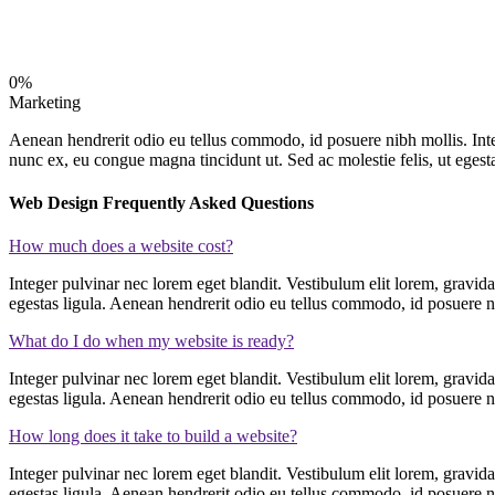
0%
Marketing
Aenean hendrerit odio eu tellus commodo, id posuere nibh mollis. Inte
nunc ex, eu congue magna tincidunt ut. Sed ac molestie felis, ut egesta
Web Design Frequently Asked Questions
How much does a website cost?
Integer pulvinar nec lorem eget blandit. Vestibulum elit lorem, gravid
egestas ligula. Aenean hendrerit odio eu tellus commodo, id posuere n
What do I do when my website is ready?
Integer pulvinar nec lorem eget blandit. Vestibulum elit lorem, gravid
egestas ligula. Aenean hendrerit odio eu tellus commodo, id posuere n
How long does it take to build a website?
Integer pulvinar nec lorem eget blandit. Vestibulum elit lorem, gravid
egestas ligula. Aenean hendrerit odio eu tellus commodo, id posuere n