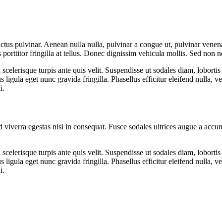
tus pulvinar. Aenean nulla nulla, pulvinar a congue ut, pulvinar venenati
rttitor fringilla at tellus. Donec dignissim vehicula mollis. Sed non neq
in scelerisque turpis ante quis velit. Suspendisse ut sodales diam, loborti
ligula eget nunc gravida fringilla. Phasellus efficitur eleifend nulla, vel
i.
viverra egestas nisi in consequat. Fusce sodales ultrices augue a accums
in scelerisque turpis ante quis velit. Suspendisse ut sodales diam, loborti
ligula eget nunc gravida fringilla. Phasellus efficitur eleifend nulla, vel
i.