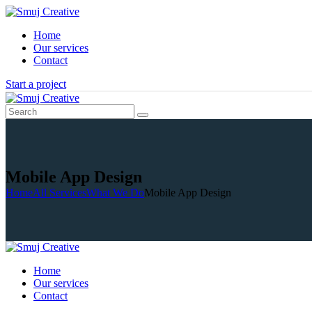
Home
Our services
Contact
Start a project
Mobile App Design
Home
All Services
What We Do
Mobile App Design
Home
Our services
Contact