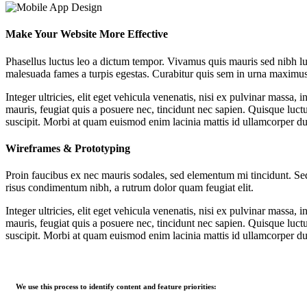
Make Your Website More Effective
Phasellus luctus leo a dictum tempor. Vivamus quis mauris sed nibh luc
malesuada fames a turpis egestas. Curabitur quis sem in urna maximus po
Integer ultricies, elit eget vehicula venenatis, nisi ex pulvinar massa, 
mauris, feugiat quis a posuere nec, tincidunt nec sapien. Quisque luctus 
suscipit. Morbi at quam euismod enim lacinia mattis id ullamcorper du
Wireframes & Prototyping
Proin faucibus ex nec mauris sodales, sed elementum mi tincidunt. Sed 
risus condimentum nibh, a rutrum dolor quam feugiat elit.
Integer ultricies, elit eget vehicula venenatis, nisi ex pulvinar massa, 
mauris, feugiat quis a posuere nec, tincidunt nec sapien. Quisque luctus 
suscipit. Morbi at quam euismod enim lacinia mattis id ullamcorper du
We use this process to identify content and feature priorities: